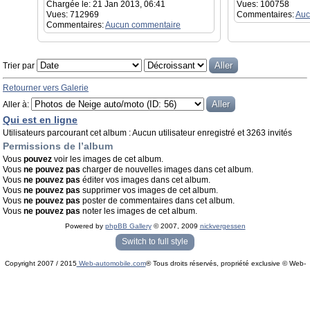
Chargée le: 21 Jan 2013, 06:41
Vues: 100758
Vues: 712969
Commentaires:
Auc
Commentaires:
Aucun commentaire
Trier par
Retourner vers Galerie
Aller à:
Qui est en ligne
Utilisateurs parcourant cet album : Aucun utilisateur enregistré et 3263 invités
Permissions de l’album
Vous
pouvez
voir les images de cet album.
Vous
ne pouvez pas
charger de nouvelles images dans cet album.
Vous
ne pouvez pas
éditer vos images dans cet album.
Vous
ne pouvez pas
supprimer vos images de cet album.
Vous
ne pouvez pas
poster de commentaires dans cet album.
Vous
ne pouvez pas
noter les images de cet album.
Powered by
phpBB Gallery
© 2007, 2009
nickvergessen
« phpBB Gallery » - Traduction française par
darky
et l’
équipe phpbb-fr.com
Switch to full style
Copyright 2007 / 2015
Web-automobile.com
® Tous droits réservés, propriété exclusive © Web-
Powered by
phpBB
© phpBB Group.
automobile.com
phpBB Mobile / SEO by
Artodia
.