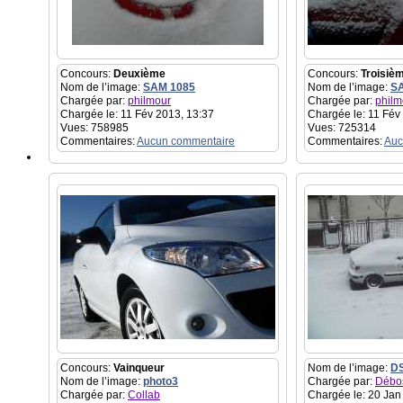
Concours:
Deuxième
Concours:
Troisiè
Nom de l’image:
SAM 1085
Nom de l’image:
S
Chargée par:
philmour
Chargée par:
philm
Chargée le: 11 Fév 2013, 13:37
Chargée le: 11 Fév
Vues: 758985
Vues: 725314
Commentaires:
Aucun commentaire
Commentaires:
Auc
Concours:
Vainqueur
Nom de l’image:
D
Nom de l’image:
photo3
Chargée par:
Débo
Chargée par:
Collab
Chargée le: 20 Jan