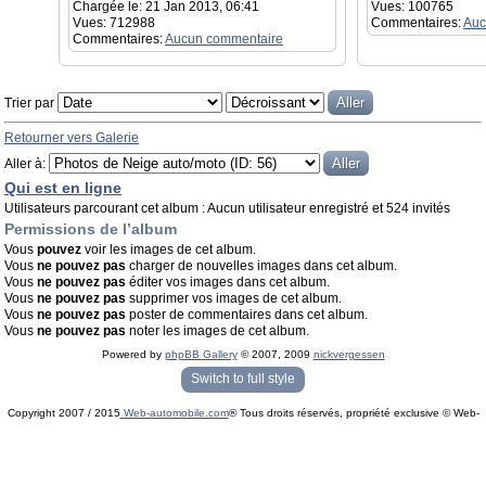
Chargée le: 21 Jan 2013, 06:41
Vues: 100765
Vues: 712988
Commentaires:
Auc
Commentaires:
Aucun commentaire
Trier par
Retourner vers Galerie
Aller à:
Qui est en ligne
Utilisateurs parcourant cet album : Aucun utilisateur enregistré et 524 invités
Permissions de l’album
Vous
pouvez
voir les images de cet album.
Vous
ne pouvez pas
charger de nouvelles images dans cet album.
Vous
ne pouvez pas
éditer vos images dans cet album.
Vous
ne pouvez pas
supprimer vos images de cet album.
Vous
ne pouvez pas
poster de commentaires dans cet album.
Vous
ne pouvez pas
noter les images de cet album.
Powered by
phpBB Gallery
© 2007, 2009
nickvergessen
« phpBB Gallery » - Traduction française par
darky
et l’
équipe phpbb-fr.com
Switch to full style
Copyright 2007 / 2015
Web-automobile.com
® Tous droits réservés, propriété exclusive © Web-
Powered by
phpBB
© phpBB Group.
automobile.com
phpBB Mobile / SEO by
Artodia
.