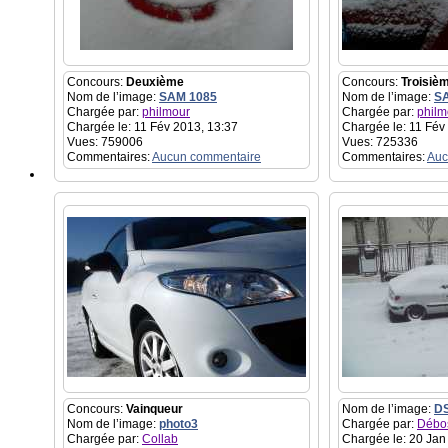
Concours:
Deuxième
Concours:
Troisiè
Nom de l’image:
SAM 1085
Nom de l’image:
S
Chargée par:
philmour
Chargée par:
philm
Chargée le: 11 Fév 2013, 13:37
Chargée le: 11 Fév
Vues: 759006
Vues: 725336
Commentaires:
Aucun commentaire
Commentaires:
Auc
Concours:
Vainqueur
Nom de l’image:
D
Nom de l’image:
photo3
Chargée par:
Débo
Chargée par:
Collab
Chargée le: 20 Jan