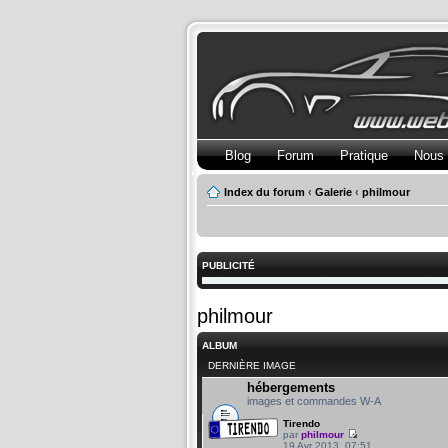
Blog
Forum
Pratique
Nous 
Index du forum
‹
Galerie
‹
philmour
PUBLICITÉ
philmour
ALBUM
DERNIÈRE IMAGE
hébergements
images et commandes W-A
Tirendo
par
philmour
19 Avr 2013, 07:51