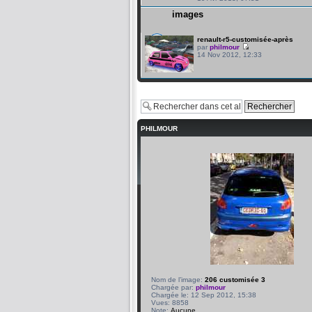
images
renault-r5-customisée-après
par
philmour
14 Nov 2012, 12:33
PHILMOUR
Nom de l’image:
206 customisée 3
Chargée par:
philmour
Chargée le: 12 Sep 2012, 15:38
Vues: 8858
Note:
Aucune