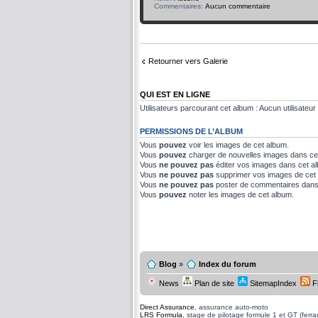
Commentaires:
Aucun commentaire
Retourner vers Galerie
QUI EST EN LIGNE
Utilisateurs parcourant cet album : Aucun utilisateur 
PERMISSIONS DE L’ALBUM
Vous
pouvez
voir les images de cet album.
Vous
pouvez
charger de nouvelles images dans ce
Vous
ne pouvez pas
éditer vos images dans cet a
Vous
ne pouvez pas
supprimer vos images de cet
Vous
ne pouvez pas
poster de commentaires dans
Vous
pouvez
noter les images de cet album.
Blog
»
Index du forum
News
Plan de site
SitemapIndex
F
Direct Assurance
, assurance auto-moto
LRS Formula
, stage de pilotage formule 1 et GT (ferrari