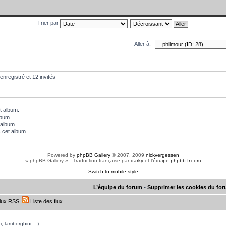
Trier par
Aller à:
enregistré et 12 invités
t album.
lbum.
 album.
 cet album.
Powered by
phpBB Gallery
© 2007, 2009
nickvergessen
« phpBB Gallery » - Traduction française par
darky
et l’
équipe phpbb-fr.com
Switch to mobile style
L’équipe du forum
•
Supprimer les cookies du fo
lux RSS
Liste des flux
, lamborghini,...)