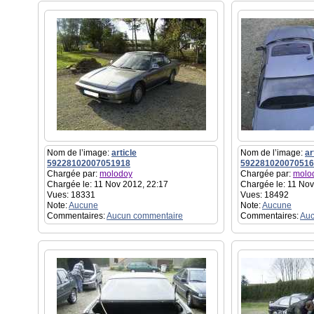
Nom de l’image:
article
Nom de l’image:
ar
59228102007051918
592281020070516
Chargée par:
molodoy
Chargée par:
molo
Chargée le: 11 Nov 2012, 22:17
Chargée le: 11 Nov
Vues: 18331
Vues: 18492
Note:
Aucune
Note:
Aucune
Commentaires:
Aucun commentaire
Commentaires:
Auc