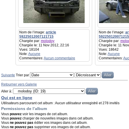
Nom de l’image:
article
Nom de l’image:
ar
59225012007121715
592250120071215
Chargée par:
molodoy
Chargée par:
molo
Chargée le: 11 Nov 2012, 22:16
Chargée le: 11 Nov
Vues: 18104
Vues: 18642
Note:
Aucune
Note:
Aucune
Commentaires:
Aucun commentaire
Commentaires:
Auc
Suivante
Trier par
Retourner vers Galerie
Aller à:
Qui est en ligne
Utilisateurs parcourant cet album : Aucun utilisateur enregistré et 278 invités
Permissions de l’album
Vous
pouvez
voir les images de cet album.
Vous
pouvez
charger de nouvelles images dans cet album.
Vous
ne pouvez pas
éditer vos images dans cet album.
Vous
ne pouvez pas
supprimer vos images de cet album.