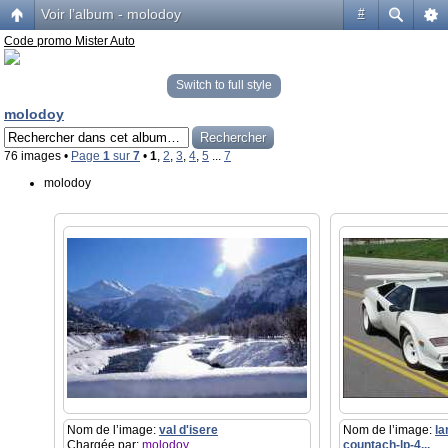
Voir l’album - molodoy
#
Code promo Mister Auto
Switch to full style
molodoy
76 images •
Page
1
sur
7
•
1
,
2
,
3
,
4
,
5
...
7
molodoy
Nom de l’image:
val d'isere
Nom de l’image:
la
Chargée par:
molodoy
countach-lp-4...