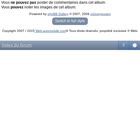
Vous
ne pouvez pas
poster de commentaires dans cet album.
Vous
pouvez
noter les images de cet album.
Powered by
phpBB Gallery
© 2007, 2009
nickvergessen
« phpBB Gallery » - Traduction française par
darky
et l’
équipe phpbb-fr.com
Switch to full style
Copyright 2007 / 2015
Web-automobile.com
® Tous droits réservés, propriété exclusive © Web-
Powered by
phpBB
© phpBB Group.
automobile.com
phpBB Mobile / SEO by
Artodia
.
Index du forum
#