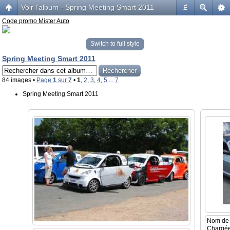
Voir l’album - Spring Meeting Smart 2011
#
Code promo Mister Auto
Switch to full style
Spring Meeting Smart 2011
84 images •
Page
1
sur
7
•
1
,
2
,
3
,
4
,
5
...
7
Spring Meeting Smart 2011
Nom de 
Chargée