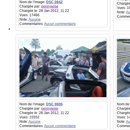
Nom de l’image:
DSC 0642
Chargée
Chargée par:
pennywise
Vues: 1
Chargée le: 28 Jan 2012, 11:22
Note:
Au
Vues: 17466
Commen
Note:
Aucune
Commentaires:
Aucun commentaire
Nom de l’image:
DSC 0606
Nom de 
Chargée par:
pennywise
Chargée
Chargée le: 28 Jan 2012, 11:22
Chargée
Vues: 15552
Vues: 1
Note:
Aucune
Note:
Au
Commentaires:
Aucun commentaire
Commen