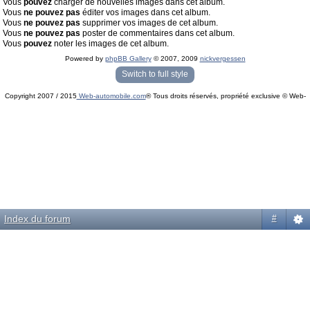
Vous
pouvez
charger de nouvelles images dans cet album.
Vous
ne pouvez pas
éditer vos images dans cet album.
Vous
ne pouvez pas
supprimer vos images de cet album.
Vous
ne pouvez pas
poster de commentaires dans cet album.
Vous
pouvez
noter les images de cet album.
Powered by
phpBB Gallery
© 2007, 2009
nickvergessen
« phpBB Gallery » - Traduction française par
darky
et l’
équipe phpbb-fr.com
Switch to full style
Copyright 2007 / 2015
Web-automobile.com
® Tous droits réservés, propriété exclusive © Web-
Powered by
phpBB
© phpBB Group.
automobile.com
phpBB Mobile / SEO by
Artodia
.
Index du forum
#