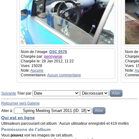
Nom de l’image:
DSC 0576
Nom de 
Chargée par:
pennywise
Chargée
Chargée le: 28 Jan 2012, 11:22
Chargée
Vues: 15028
Vues: 1
Note:
Aucune
Note:
Au
Commentaires:
Aucun commentaire
Commen
Suivante
Trier par
Retourner vers Galerie
Aller à:
Qui est en ligne
Utilisateurs parcourant cet album : Aucun utilisateur enregistré et 419 invités
Permissions de l’album
Vous
pouvez
voir les images de cet album.