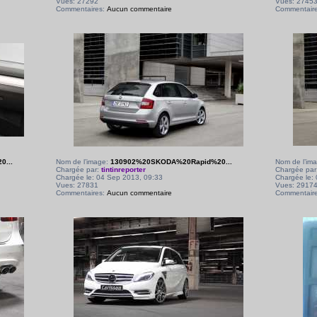
Vues: 27292
Vues: 2745
Commentaires:
Aucun commentaire
Commentair
...
Nom de l’image:
130902%20SKODA%20Rapid%20...
Nom de l’im
Chargée par:
tintinreporter
Chargée par
Chargée le: 04 Sep 2013, 09:33
Chargée le:
Vues: 27831
Vues: 2917
Commentaires:
Aucun commentaire
Commentair