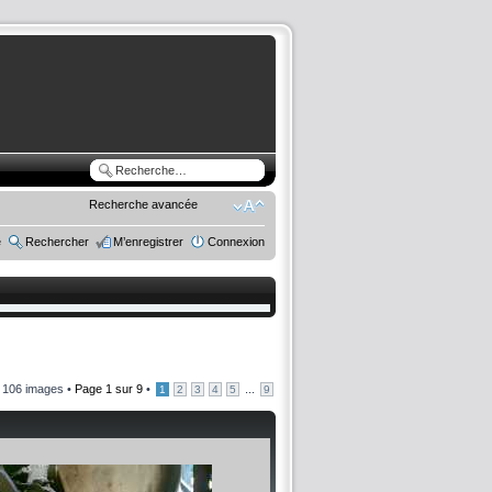
Recherche avancée
e
Rechercher
M’enregistrer
Connexion
106 images •
Page
1
sur
9
•
...
1
2
3
4
5
9