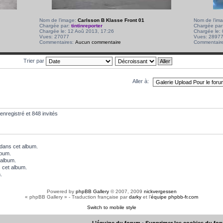
Nom de l’image:
Carlsson B Klasse Front 01
Nom de l’im
Chargée par:
tintinreporter
Chargée par
Chargée le: 12 Aoû 2013, 17:26
Chargée le:
Vues: 27077
Vues: 2897
Commentaires:
Aucun commentaire
Commentair
Trier par
Aller à:
enregistré et 848 invités
dans cet album.
lbum.
 album.
 cet album.
.
Powered by
phpBB Gallery
© 2007, 2009
nickvergessen
« phpBB Gallery » - Traduction française par
darky
et l’
équipe phpbb-fr.com
Switch to mobile style
L’équipe du forum
•
Supprimer les cookies du fo