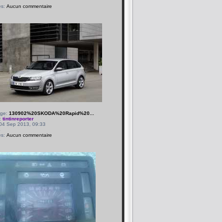
3
es:
Aucun commentaire
age:
130902%20SKODA%20Rapid%20...
:
tintinreporter
 04 Sep 2013, 09:33
4
es:
Aucun commentaire