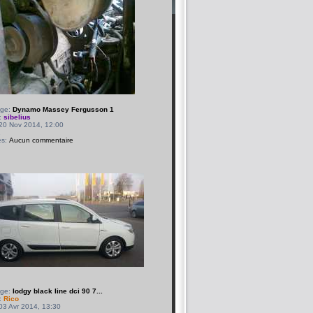
age:
Dynamo Massey Fergusson 1
:
sibelius
 20 Nov 2014, 12:00
2
es:
Aucun commentaire
age:
lodgy black line dci 90 7...
:
Rico
03 Avr 2014, 13:30