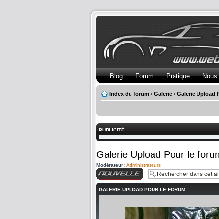
Blog
Forum
Pratique
Nous 
Index du forum
‹
Galerie
‹
Galerie Upload 
PUBLICITÉ
Galerie Upload Pour le foru
Modérateur:
Administrateurs
Charger une image
GALERIE UPLOAD POUR LE FORUM