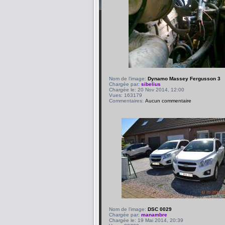
Nom de l’image:
Dynamo Massey Fergusson 3
Chargée par:
sibelius
Chargée le: 20 Nov 2014, 12:00
Vues: 163179
Commentaires:
Aucun commentaire
Nom de l’image:
DSC 0029
Chargée par:
manambre
Chargée le: 19 Mai 2014, 20:39