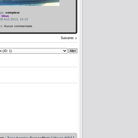
age:
compteur
:
tibus
 08 Aoû 2013, 16:15
7
es:
Aucun commentaire
Suivante
rum
• Zone horaire: Europe/Paris [ Heure d’été ]