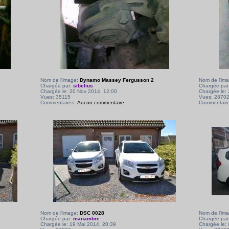
Nom de l’image:
Dynamo Massey Fergusson 2
Nom de l’im
Chargée par:
sibelius
Chargée par
Chargée le: 20 Nov 2014, 12:00
Chargée le:
Vues: 35115
Vues: 2870
Commentaires:
Aucun commentaire
Commentair
Nom de l’image:
DSC 0028
Nom de l’im
Chargée par:
manambre
Chargée par
Chargée le: 19 Mai 2014, 20:39
Chargée le: 