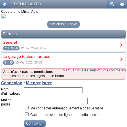
FORUMS AUTO
Code promo Mister Auto
Switch to full style
Forums
Général
714, 3176
12 Juin 2026, 16:45
Le garage toutes marques
34, 95
15 Mar 2022, 20:05
Marquer tous les sous-forums comme lus
Vous n’avez pas les permissions
requises pour lire les sujets de ce forum.
Connexion
•
M’enregistrer
Nom
d’utilisateur:
Mot de
passe:
Me connecter automatiquement à chaque visite
Cacher mon statut en ligne pour cette session