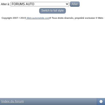
Aller à:
Switch to full style
Copyright 2007 / 2015
Web-automobile.com
® Tous droits réservés, propriété exclusive © Web-
Powered by
phpBB
© phpBB Group.
automobile.com
phpBB Mobile / SEO by
Artodia
.
Index du forum